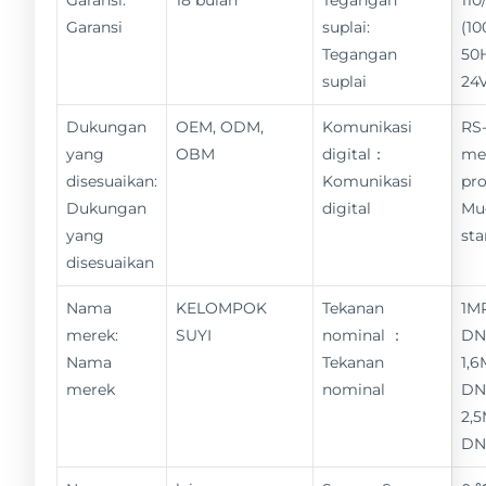
Garansi
suplai:
(10
Tegangan
50
suplai
24
Dukungan
OEM, ODM,
Komunikasi
RS-
yang
OBM
digital：
me
disesuaikan:
Komunikasi
pro
Dukungan
digital
Mu
yang
st
disesuaikan
Nama
KELOMPOK
Tekanan
1M
merek:
SUYI
nominal ：
DN
Nama
Tekanan
1,6
merek
nominal
DN
2,
DN