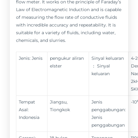
flow meter. It works on the principle of Faraday’s
Law of Electromagnetic Induction and is capable
of measuring the flow rate of conductive fluids
with incredible accuracy and repeatability. It is
suitable for a variety of fluids, including water,
chemicals, and slurries.
Jenis: Jenis
pengukur aliran
Sinyal keluaran
4-
elster
： Sinyal
De
keluaran
Nad
2kH
5K
Tempat
Jiangsu,
Jenis
-1
Asal:
Tiongkok
penggabungan:
Indonesia
Jenis
penggabungan
Garansi:
18 bulan
Tegangan
11