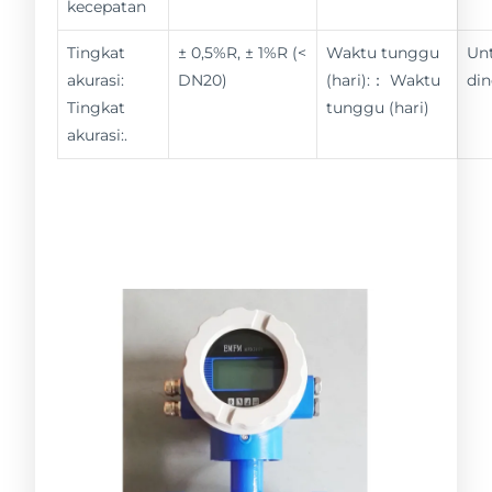
kecepatan
Tingkat
± 0,5%R, ± 1%R (<
Waktu tunggu
Un
akurasi:
DN20)
(hari):： Waktu
din
Tingkat
tunggu (hari)
akurasi:.