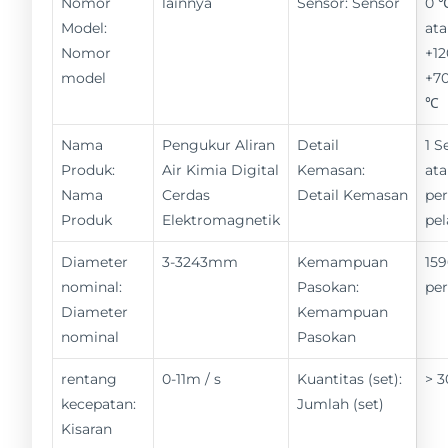
Nomor
lainnya
Sensor: Sensor
0 
Model:
ata
Nomor
+12
model
+70
℃
Nama
Pengukur Aliran
Detail
1 S
Produk:
Air Kimia Digital
Kemasan:
ata
Nama
Cerdas
Detail Kemasan
pe
Produk
Elektromagnetik
pe
Diameter
3-3243mm
Kemampuan
159
nominal:
Pasokan:
pe
Diameter
Kemampuan
nominal
Pasokan
rentang
0-11m / s
Kuantitas (set):
> 3
kecepatan:
Jumlah (set)
Kisaran