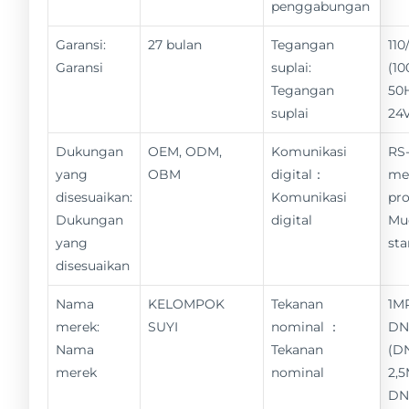
penggabungan
Garansi:
27 bulan
Tegangan
11
Garansi
suplai:
(10
Tegangan
50
suplai
24
Dukungan
OEM, ODM,
Komunikasi
RS-
yang
OBM
digital：
me
disesuaikan:
Komunikasi
pro
Dukungan
digital
Mu
yang
st
disesuaikan
Nama
KELOMPOK
Tekanan
1M
merek:
SUYI
nominal ：
DN
Nama
Tekanan
(D
merek
nominal
2,
DN