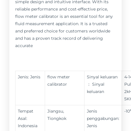
simple design and intuitive interface. With its
reliable performance and cost-effective price,
flow meter calibrator is an essential tool for any
fluid measurement application. It is a trusted
and preferred choice for customers worldwide
and has a proven track record of delivering
accurate
Jenis: Jenis
flow meter
Sinyal keluaran
4-
calibrator
： Sinyal
Pul
keluaran
2kH
5K
Tempat
Jiangsu,
Jenis
-1
Asal:
Tiongkok
penggabungan:
Indonesia
Jenis