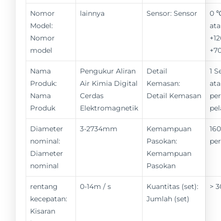
Nomor
lainnya
Sensor: Sensor
0 
Model:
ata
Nomor
+12
model
+7
Nama
Pengukur Aliran
Detail
1 S
Produk:
Air Kimia Digital
Kemasan:
ata
Nama
Cerdas
Detail Kemasan
pe
Produk
Elektromagnetik
pe
Diameter
3-2734mm
Kemampuan
160
nominal:
Pasokan:
pe
Diameter
Kemampuan
nominal
Pasokan
rentang
0-14m / s
Kuantitas (set):
> 3
kecepatan:
Jumlah (set)
Kisaran