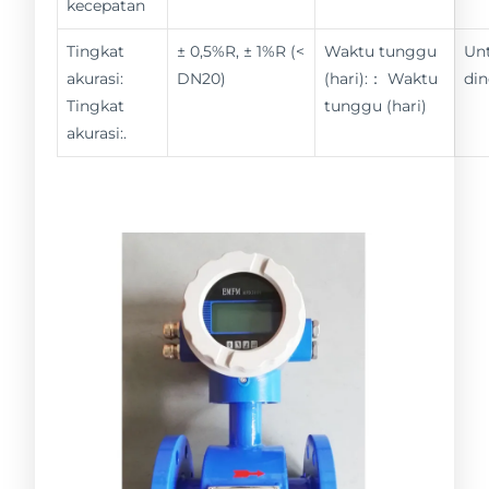
kecepatan
Tingkat
± 0,5%R, ± 1%R (<
Waktu tunggu
Un
akurasi:
DN20)
(hari):： Waktu
din
Tingkat
tunggu (hari)
akurasi:.