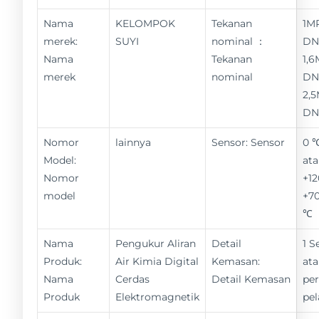
Nama
KELOMPOK
Tekanan
1M
merek:
SUYI
nominal ：
DN
Nama
Tekanan
1,6
merek
nominal
DN
2,
DN
Nomor
lainnya
Sensor: Sensor
0 
Model:
ata
Nomor
+12
model
+70
℃
Nama
Pengukur Aliran
Detail
1 S
Produk:
Air Kimia Digital
Kemasan:
ata
Nama
Cerdas
Detail Kemasan
pe
Produk
Elektromagnetik
pe