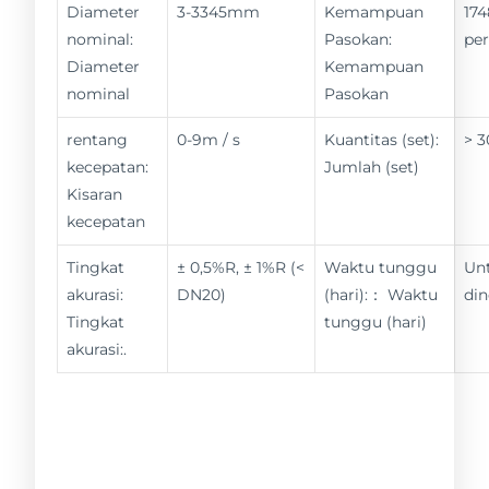
Diameter
3-3345mm
Kemampuan
174
nominal:
Pasokan:
per
Diameter
Kemampuan
nominal
Pasokan
rentang
0-9m / s
Kuantitas (set):
> 3
kecepatan:
Jumlah (set)
Kisaran
kecepatan
Tingkat
± 0,5%R, ± 1%R (<
Waktu tunggu
Un
akurasi:
DN20)
(hari):： Waktu
din
Tingkat
tunggu (hari)
akurasi:.