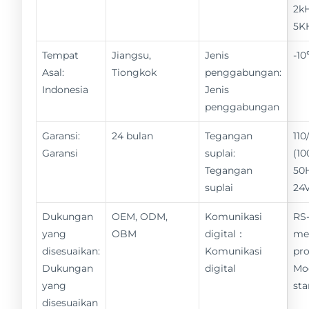
2kH
5K
Tempat
Jiangsu,
Jenis
-1
Asal:
Tiongkok
penggabungan:
Indonesia
Jenis
penggabungan
Garansi:
24 bulan
Tegangan
11
Garansi
suplai:
(10
Tegangan
50
suplai
24
Dukungan
OEM, ODM,
Komunikasi
RS-
yang
OBM
digital：
me
disesuaikan:
Komunikasi
pro
Dukungan
digital
Mo
yang
st
disesuaikan