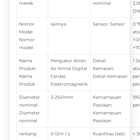
merek
nominal
2,
DN
Nomor
lainnya
Sensor: Sensor
0 
Model:
ata
Nomor
+12
model
+7
Nama
Pengukur Aliran
Detail
1 S
Produk:
Air Kimia Digital
Kemasan:
ata
Nama
Cerdas
Detail Kemasan
pe
Produk
Elektromagnetik
pe
Diameter
3-2541mm
Kemampuan
195
nominal:
Pasokan:
pe
Diameter
Kemampuan
nominal
Pasokan
rentang
0-12m / s
Kuantitas (set):
> 3