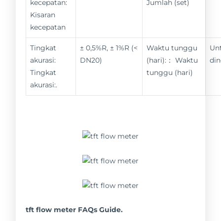
kecepatan:
Jumlah (set)
Kisaran
kecepatan
Tingkat
± 0,5%R, ± 1%R (<
Waktu tunggu
Un
akurasi:
DN20)
(hari):： Waktu
din
Tingkat
tunggu (hari)
akurasi:.
tft flow meter FAQs Guide.