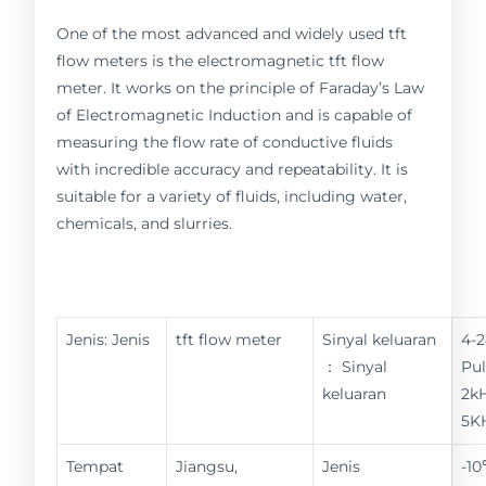
One of the most advanced and widely used tft
flow meters is the electromagnetic tft flow
meter. It works on the principle of Faraday’s Law
of Electromagnetic Induction and is capable of
measuring the flow rate of conductive fluids
with incredible accuracy and repeatability. It is
suitable for a variety of fluids, including water,
chemicals, and slurries.
Jenis: Jenis
tft flow meter
Sinyal keluaran
4-
： Sinyal
Pul
keluaran
2kH
5K
Tempat
Jiangsu,
Jenis
-1