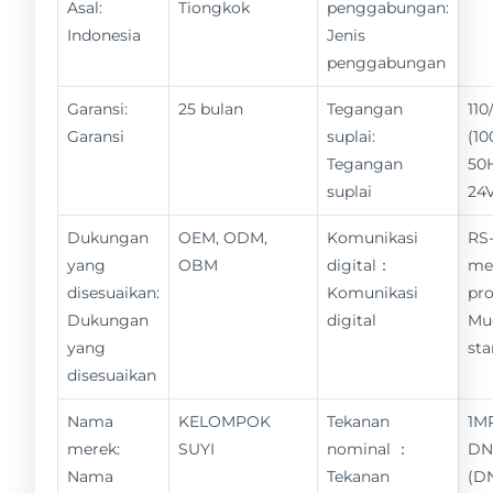
Asal:
Tiongkok
penggabungan:
Indonesia
Jenis
penggabungan
Garansi:
25 bulan
Tegangan
11
Garansi
suplai:
(10
Tegangan
50
suplai
24
Dukungan
OEM, ODM,
Komunikasi
RS-
yang
OBM
digital：
me
disesuaikan:
Komunikasi
pro
Dukungan
digital
Mu
yang
st
disesuaikan
Nama
KELOMPOK
Tekanan
1M
merek:
SUYI
nominal ：
DN
Nama
Tekanan
(D