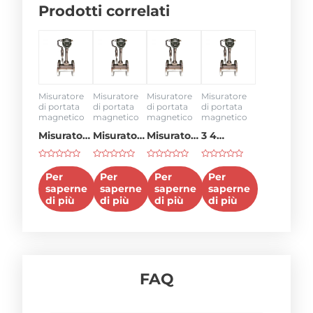
Prodotti correlati
Misuratore
Misuratore
Misuratore
Misuratore
di portata
di portata
di portata
di portata
magnetico
magnetico
magnetico
magnetico
Misuratore
Misuratore
Misuratore
3 4
di portata
di portata
di portata
misuratore
Voto
Voto
Voto
Voto
idraulica
da 50
da 8
di portata
0
0
0
0
Per
Per
Per
Per
su
su
su
su
da 100
gpm
pollici
saperne
saperne
saperne
saperne
5
5
5
5
di più
di più
di più
di più
gpm
FAQ