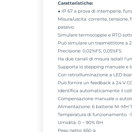
Caratteristiche:
● IP 67 a prova di intemperie, fun
Misura/uscita: corrente, tensione, 
passivo.
Simulare termocoppie e RTD sotto
Può simulare un trasmettitore a 2 f
Precisione: 0,02%FS, 0,05%FS
Ha due canali di misura isolati l'u
Supporta lo stepping manuale e lo
Con retroilluminazione a LED bia
Può fornire un feedback a 24 V CC
Identifica automaticamente il colle
Compensazione manuale o automati
Alimentazione: 6 batterie NI-MH 
Temperatura di funzionamento: -1
Umidità: 0 ~ 90% RH
Peso netto: 650 g