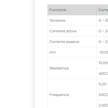
Funzione
Camp
Tensione
0 ~ 1
Corrente attiva
0 ~ 
Corrente passiva
0 ~ 
mV
-10,0
10.00
Resistenza
400.
0,20 
Frequenza
200,
2.00