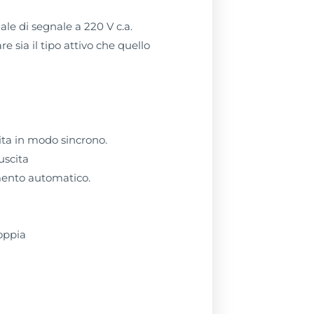
le di segnale a 220 V c.a.
e sia il tipo attivo che quello
cita in modo sincrono.
uscita
mento automatico.
oppia