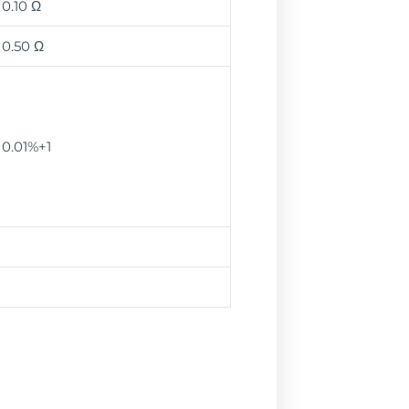
0.10 Ω
0.50 Ω
0.01%+1