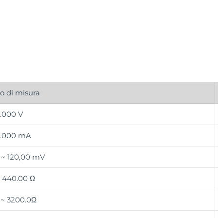
 di misura
.000 V
4.000 mA
 ~ 120,00 mV
~ 440.00 Ω
 ~ 3200.0Ω