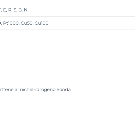
T, E, R, S, B, N
, Pt1000, Cu50, Cu100
tterie al nichel-idrogeno Sonda