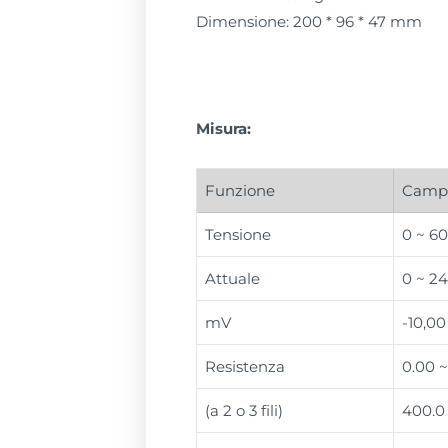
Dimensione: 200 * 96 * 47 mm
Misura:
Funzione
Campo
Tensione
0 ~ 60
Attuale
0 ~ 2
mV
-10,00
Resistenza
0.00 
(a 2 o 3 fili)
400.0