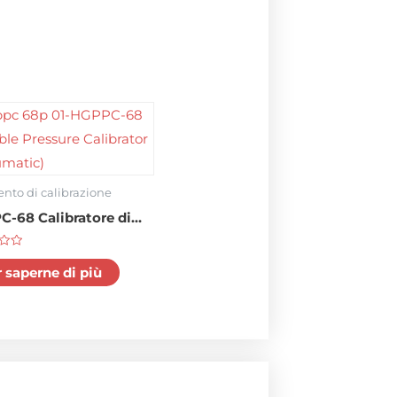
nto di calibrazione
-68 Calibratore di
ione portatile
matico)
 saperne di più