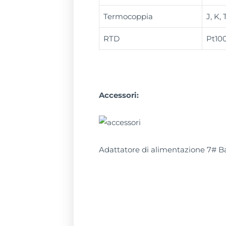
Termocoppia
J, K, 
RTD
Pt100
Accessori:
Adattatore di alimentazione 7# Ba