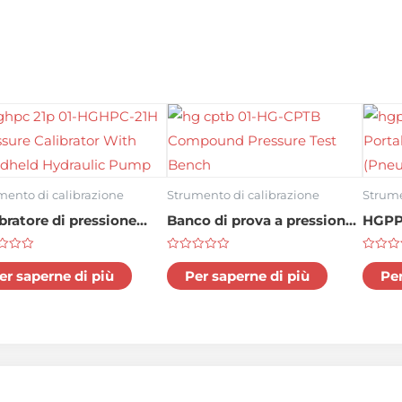
mento di calibrazione
Strumento di calibrazione
Strume
bratore di pressione
Banco di prova a pressione
HGPPC
PC-21P con pompa
composta HG-CPTB
press
Voto
Voto
umatica portatile
(pneu
0
0
er saperne di più
Per saperne di più
Per
su
su
5
5