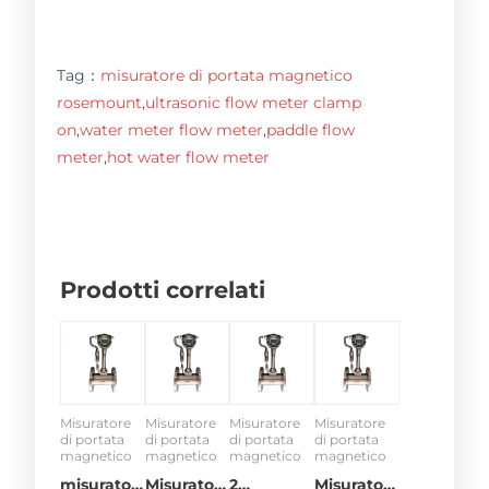
Tag：
misuratore di portata magnetico
rosemount
,
ultrasonic flow meter clamp
on
,
water meter flow meter
,
paddle flow
meter
,
hot water flow meter
Prodotti correlati
Misuratore
Misuratore
Misuratore
Misuratore
di portata
di portata
di portata
di portata
magnetico
magnetico
magnetico
magnetico
misuratore
Misuratore
2
Misuratore