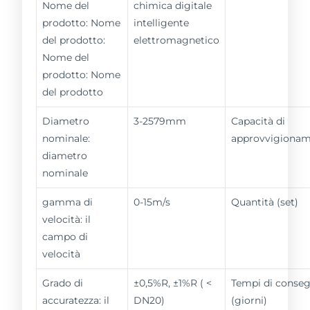
Nome del
chimica digitale
prodotto: Nome
intelligente
del prodotto:
elettromagnetico
Nome del
prodotto: Nome
del prodotto
Diametro
3-2579mm
Capacità di
nominale:
approvvigiona
diametro
nominale
gamma di
0-15m/s
Quantità (set)
velocità: il
campo di
velocità
Grado di
±0,5%R, ±1%R ( <
Tempi di conse
accuratezza: il
DN20)
(giorni)