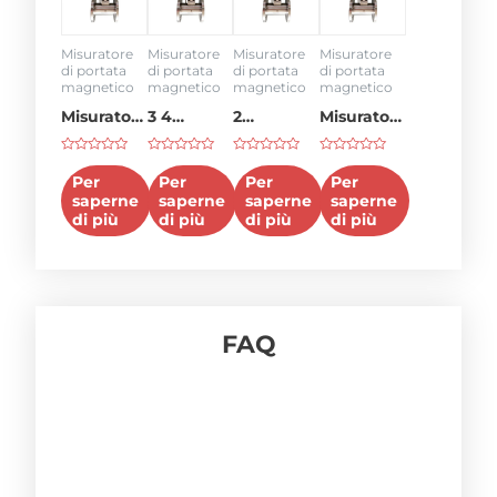
Misuratore
Misuratore
Misuratore
Misuratore
di portata
di portata
di portata
di portata
magnetico
magnetico
magnetico
magnetico
Misuratore
3 4
2
Misuratore
di portata
misuratore
misuratore
di portata
Voto
Voto
Voto
Voto
4-20ma
di portata
di portata
2 in
0
0
0
0
Per
Per
Per
Per
su
su
su
su
dell'acqua
saperne
saperne
saperne
saperne
5
5
5
5
di più
di più
di più
di più
FAQ