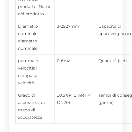
prodotto: Nome
del prodotto
Diametro
3-2927mm
Capacità di
nominale:
approvvigiona
diametro
nominale
gamma di
0-6m/s
Quantità (set)
velocità: il
campo di
velocità
Grado di
±0,5%R, ±1%R ( <
Tempi di conse
accuratezza: il
DN20)
(giorni)
grado di
accuratezza