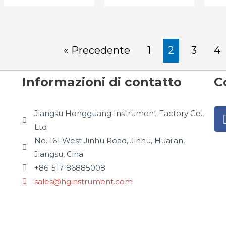
« Precedente
1
2
3
4
Informazioni di contatto
C
Jiangsu Hongguang Instrument Factory Co.,
Ltd
No. 161 West Jinhu Road, Jinhu, Huai'an,
Jiangsu, Cina
+86-517-86885008
sales@hginstrument.com