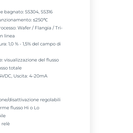
e bagnato: SS304, SS316
funzionamento: ≤250℃
ocesso: Wafer / Flangia / Tri-
in linea
ra: 1,0 % - 1,5% del campo di
e: visualizzazione del flusso
usso totale
4VDC, Uscita: 4-20mA
ione/disattivazione regolabili
arme flusso Hi o Lo
ile
 relè