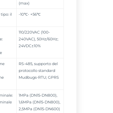
(max)
tipo: il
-10℃- +56℃
110/220VAC (100-
e:
240VAC), 50Hz/60Hz;
24VDC±10%
e
ne
RS-485, supporto del
protocollo standard
ne
Mudbugs-RTU; GPRS
minale:
1MPa (DN15-DN800),
minale
1,6MPa (DN15-DN800),
2,5MPa (DN15-DN600)