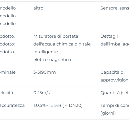
odello:
altro
Sensore: sen
odello:
modello
odotto:
Misuratore di portata
Dettagli
odotto:
dell'acqua chimica digitale
dell'imballag
odotto
intelligente
elettromagnetico
ominale
3-3190mm
Capacità di
approvvigio
elocità
0-15m/s
Quantità (set
 accuratezza
±0,5%R, ±1%R ( < DN20)
Tempi di co
(giorni)