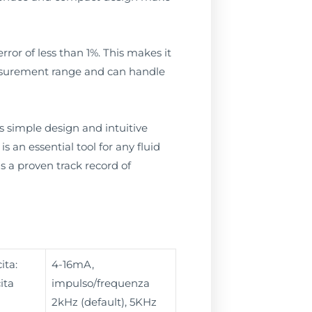
rror of less than 1%. This makes it
measurement range and can handle
s simple design and intuitive
s an essential tool for any fluid
 a proven track record of
ita:
4-16mA,
ita
impulso/frequenza
2kHz (default), 5KHz