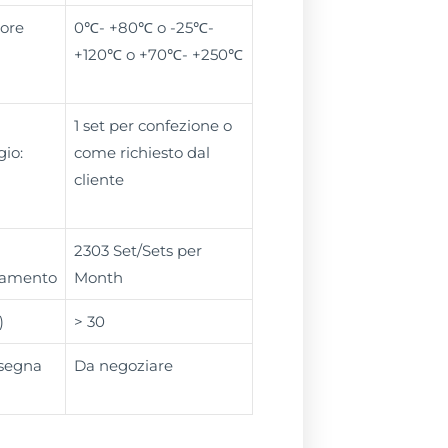
sore
0℃- +80℃ o -25℃-
+120℃ o +70℃- +250℃
1 set per confezione o
gio:
come richiesto dal
cliente
2303 Set/Sets per
namento
Month
)
> 30
nsegna
Da negoziare