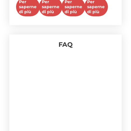
0
0
0
0
Per
Per
Per
Per
su
su
su
su
20ma
pollici
saperne
saperne
saperne
saperne
5
5
5
5
di più
di più
di più
di più
FAQ