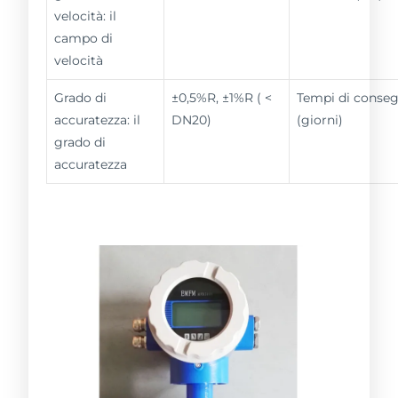
velocità: il
campo di
velocità
Grado di
±0,5%R, ±1%R ( <
Tempi di conse
accuratezza: il
DN20)
(giorni)
grado di
accuratezza