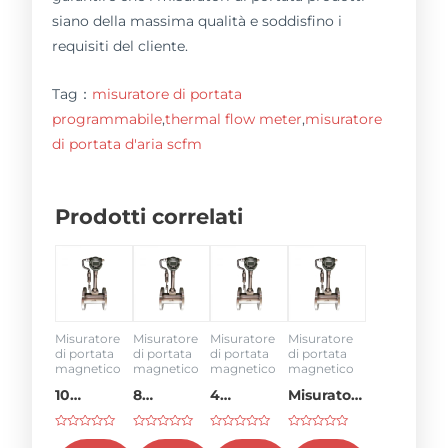
siano della massima qualità e soddisfino i
requisiti del cliente.
Tag：
misuratore di portata
programmabile
,
thermal flow meter
,
misuratore
di portata d'aria scfm
Prodotti correlati
Misuratore
Misuratore
Misuratore
Misuratore
di portata
di portata
di portata
di portata
magnetico
magnetico
magnetico
magnetico
10
8
4
Misuratore
misuratore
misuratore
Misuratore
di portata
Voto
Voto
Voto
Voto
di portata
di portata
di portata
da 3