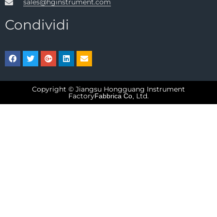
sales@hginstrument.com
Condividi
Copyright © Jiangsu Hongguang Instrument
Factory
Ltd.
Fabbrica Co,