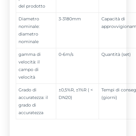
del prodotto
Diametro
3-3180mm
Capacità di
nominale:
approvvigiona
diametro
nominale
gamma di
0-6m/s
Quantità (set)
velocità: il
campo di
velocità
Grado di
±0,5%R, ±1%R ( <
Tempi di conse
accuratezza: il
DN20)
(giorni)
grado di
accuratezza