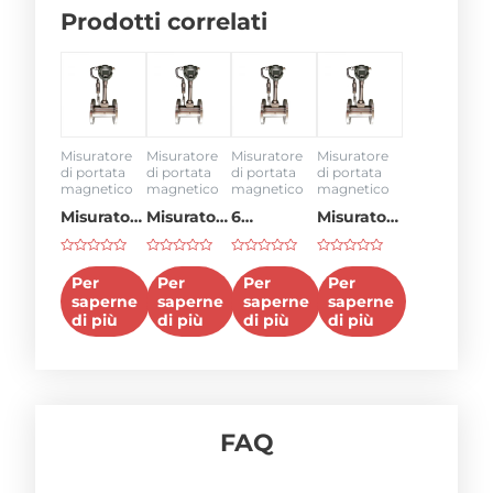
Prodotti correlati
Misuratore
Misuratore
Misuratore
Misuratore
di portata
di portata
di portata
di portata
magnetico
magnetico
magnetico
magnetico
Misuratore
Misuratore
6
Misuratore
di portata
di portata
misuratore
di portata
Voto
Voto
Voto
Voto
da 50
da 8
di portata
da 2
0
0
0
0
Per
Per
Per
Per
su
su
su
su
gpm
pollici
pollici
saperne
saperne
saperne
saperne
5
5
5
5
di più
di più
di più
di più
FAQ