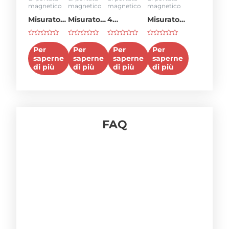
magnetico
magnetico
magnetico
magnetico
Misuratore
Misuratore
4
Misuratore
di portata
di portata
Misuratore
di portata
Voto
Voto
Voto
Voto
da 8
4-20ma
di portata
2 in
0
0
0
0
Per
Per
Per
Per
su
su
su
su
pollici
20ma
saperne
saperne
saperne
saperne
5
5
5
5
di più
di più
di più
di più
FAQ