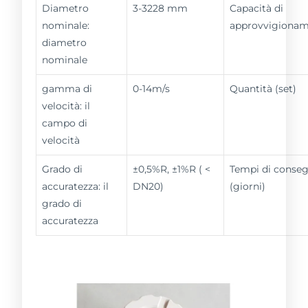
Diametro
3-3228 mm
Capacità di
nominale:
approvvigiona
diametro
nominale
gamma di
0-14m/s
Quantità (set)
velocità: il
campo di
velocità
Grado di
±0,5%R, ±1%R ( <
Tempi di conse
accuratezza: il
DN20)
(giorni)
grado di
accuratezza