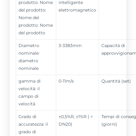
prodotto: Nome
intelligente
del prodotto:
elettromagnetico
Nome del
prodotto: Nome
del prodotto
Diametro
3-3383mm
Capacità di
nominale:
approvvigiona
diametro
nominale
gamma di
0-11m/s
Quantità (set)
velocità: il
campo di
velocità
Grado di
±0,5%R, ±1%R ( <
Tempi di conse
accuratezza: il
DN20)
(giorni)
grado di