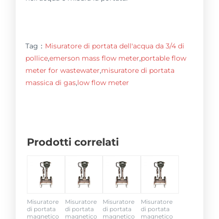
Tag：
Misuratore di portata dell'acqua da 3/4 di
pollice
,
emerson mass flow meter
,
portable flow
meter for wastewater
,
misuratore di portata
massica di gas
,
low flow meter
Prodotti correlati
Misuratore
Misuratore
Misuratore
Misuratore
di portata
di portata
di portata
di portata
magnetico
magnetico
magnetico
magnetico