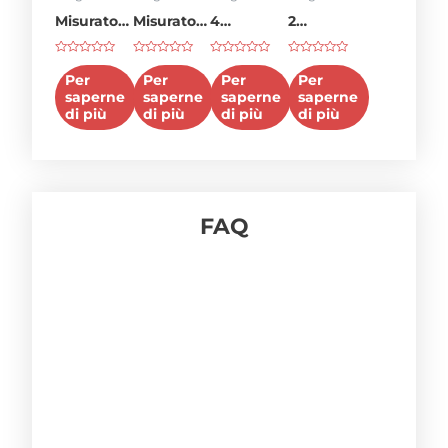
Misuratore
Misuratore
4
2
di portata
di portata
Misuratore
misuratore
Voto
Voto
Voto
Voto
4-20ma
da 4
di portata
di portata
0
0
0
0
Per
Per
Per
Per
su
su
su
su
pollici
20ma
in linea
saperne
saperne
saperne
saperne
5
5
5
5
di più
di più
di più
di più
FAQ