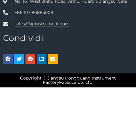
No. 161 West Jinhu Road, Jinhu, Huai'an, Jiangsu, Cina
+86-517-86885008
sales@hginstrument.com
Condividi
Copyright © Jiangsu Hongguang Instrument
Factory
Ltd.
Fabbrica Co,