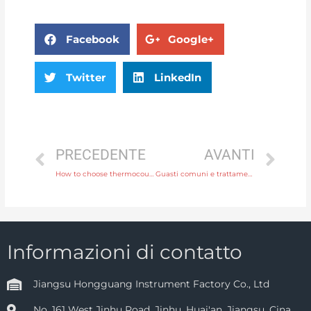
Facebook
Google+
Twitter
LinkedIn
PRECEDENTE
AVANTI
How to choose thermocouple and thermal resistance?
Guasti comuni e trattamento del misuratore di portata elettromagnetico
Informazioni di contatto
Jiangsu Hongguang Instrument Factory Co., Ltd
No. 161 West Jinhu Road, Jinhu, Huai'an, Jiangsu, Cina