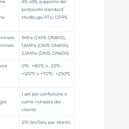
one
RS-485, supporto del
protocollo standard
ne
Mudbugs-RTU; GPRS
minale:
1MPa (DN15-DN800),
minale
1,6MPa (DN15-DN800),
2,5MPa (DN15-DN600)
sore
0℃- +80℃ o -25℃-
+120℃ o +70℃- +250℃
1 set per confezione o
gio:
come richiesto dal
cliente
2111 Set/Sets per Month