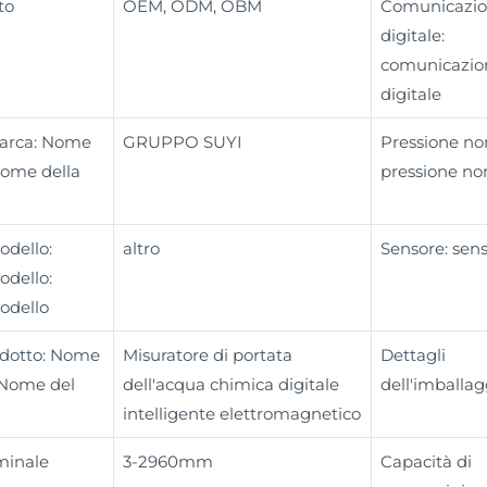
to
OEM, ODM, OBM
Comunicazi
digitale:
comunicazio
digitale
marca: Nome
GRUPPO SUYI
Pressione no
Nome della
pressione no
dello:
altro
Sensore: sen
dello:
odello
odotto: Nome
Misuratore di portata
Dettagli
 Nome del
dell'acqua chimica digitale
dell'imballag
intelligente elettromagnetico
minale
3-2960mm
Capacità di