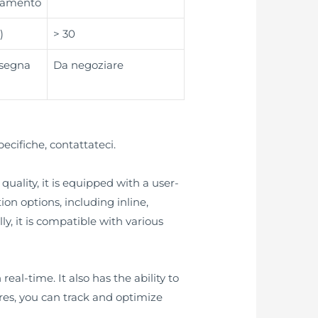
namento
)
> 30
nsegna
Da negoziare
pecifiche, contattateci.
uality, it is equipped with a user-
tion options, including inline,
y, it is compatible with various
eal-time. It also has the ability to
ures, you can track and optimize