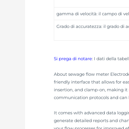
gamma di velocità: il campo di vel
Grado di accuratezza: il grado di 
Si prega di notare
: I dati della tab
About sewage flow meter Electrode S
friendly interface that allows for ea
insertion, and clamp-on, making it s
communication protocols and can be
It comes with advanced data logging 
generate detailed reports and chart
your flow processes for improved ef