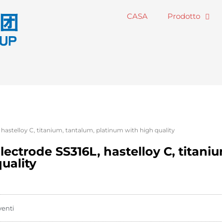
CASA
Prodotto
hastelloy C, titanium, tantalum, platinum with high quality
ectrode SS316L, hastelloy C, titani
uality
venti