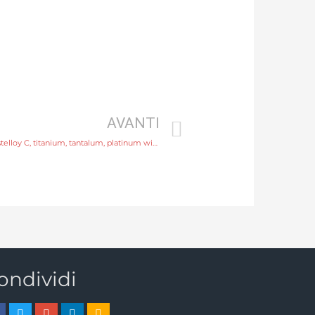
AVANTI
sewage flow meter Electrode SS316L, hastelloy C, titanium, tantalum, platinum with professional experience
ondividi