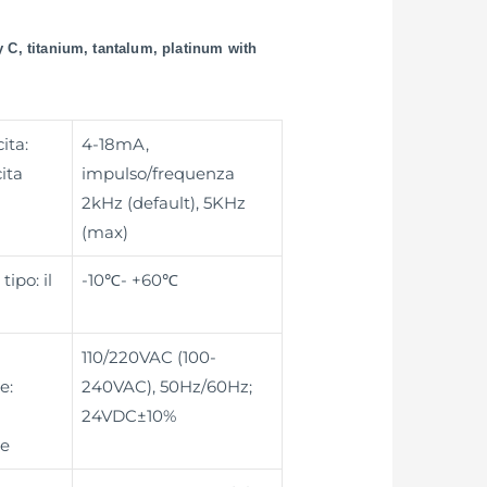
 C, titanium, tantalum, platinum with
ita:
4-18mA,
ita
impulso/frequenza
2kHz (default), 5KHz
(max)
tipo: il
-10℃- +60℃
110/220VAC (100-
e:
240VAC), 50Hz/60Hz;
24VDC±10%
ne