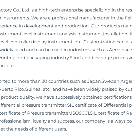
ry Co., Ltd is a high-tech enterprise specializing in the r
 instruments. We are a professional manufacturer in the fie
xperience in development and production. Our products main
strument,level instrument,analysis instrument,installation fit
level controller,display instrument, etc. Customization can a
widely used and can be used in industries such as Aerospace
,Printing and packaging industry,Food and beverage proces
n, etc.
ported to more than 30 countries such as Japan,Sweden,Arge
uerto Rico,Guinea, etc., and have been widely praised by cus
 product quality, we have successively obtained certifications 
ferential pressure transmitter,SIL certificate of Differential 
rtificate of Presure transmitter,ISO9001,SIL certificate of R
professionalism, loyalty and success, our company is always 
et the needs of different users.