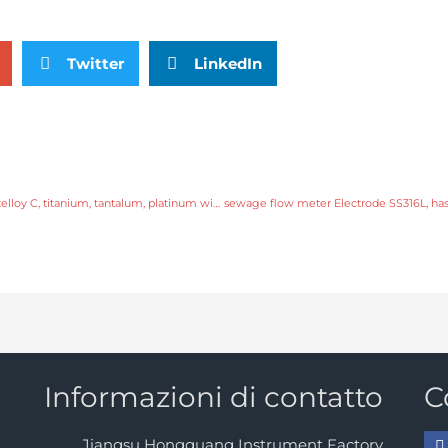
Twitter
LinkedIn
sewage flow meter Electrode SS316L, hastelloy C, titanium, tantalum, platinum with fast delivery
Informazioni di contatto
C
Jiangsu Hongguang Instrument Factory