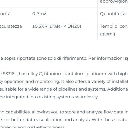
approvvigio
ocità
0-7m/s
Quantità (set
accuratezza
±0,5%R, ±1%R ( < DN20)
Tempi di co
(giorni)
ella sopra riportata sono solo di riferimento. Per informazioni s
S316L, hastelloy C, titanium, tantalum, platinum with high q
sy operation and monitoring. It also offers a variety of installa
uitable for a wide range of pipelines and systems. Additionall
 integrated into existing systems seamlessly.
capabilities, allowing you to store and analyze flow data in r
s for better data visualization and analysis. With these feat
ficiency and cost-effectiveness.