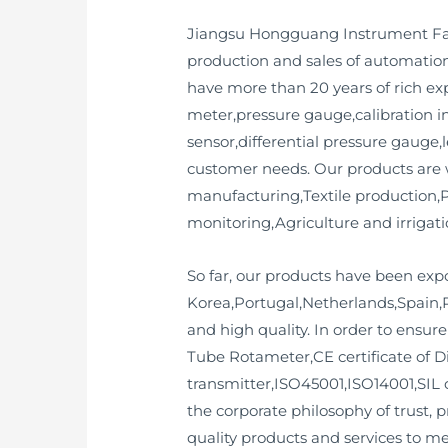
Jiangsu Hongguang Instrument Facto
production and sales of automation
have more than 20 years of rich e
meter,pressure gauge,calibration in
sensor,differential pressure gauge,
customer needs. Our products are 
manufacturing,Textile production
monitoring,Agriculture and irrigatio
So far, our products have been ex
Korea,Portugal,Netherlands,Spain,P
and high quality. In order to ensure
Tube Rotameter,CE certificate of Dif
transmitter,ISO45001,ISO14001,SIL ce
the corporate philosophy of trust, 
quality products and services to me