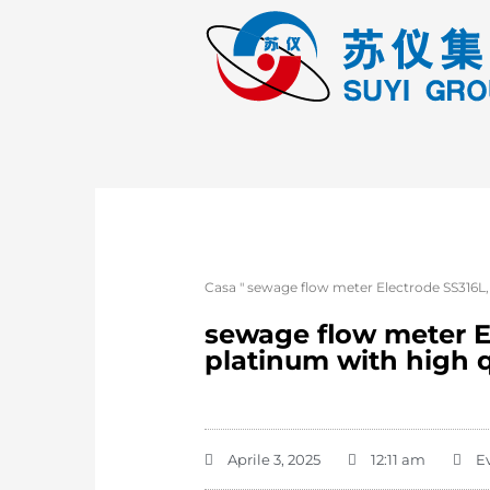
Casa
"
sewage flow meter Electrode SS316L, 
sewage flow meter El
platinum with high q
Aprile 3, 2025
12:11 am
E