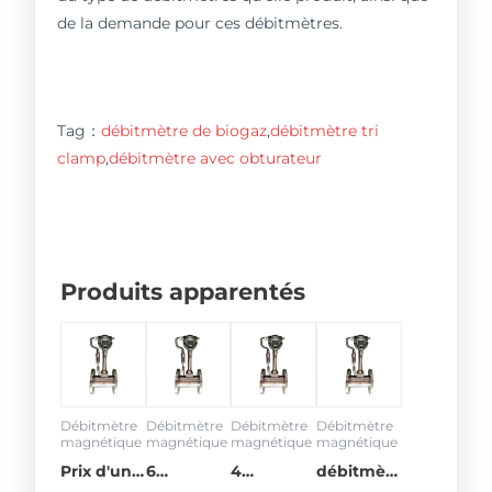
de la demande pour ces débitmètres.
Tag：
débitmètre de biogaz
,
débitmètre tri
clamp
,
débitmètre avec obturateur
Produits apparentés
Débitmètre
Débitmètre
Débitmètre
Débitmètre
magnétique
magnétique
magnétique
magnétique
Prix d'un
6
4
débitmètre