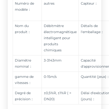
Numéro de
autres
Capteur：
modèle：
Nom du
Débitmètre
Détails de
produit：
électromagnétique
l'emballage：
intelligent pour
produits
chimiques
Diamètre
3-3143mm
Capacité
nominal：
d'approvisionn
gamme de
0-15m/s
Quantité (jeux)
vitesses：
Degré de
±0,5%R, ±1%R ( <
Délai d'exécutio
précision：
DN20)
(jours)：