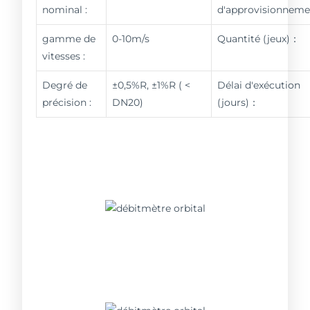
nominal :
d'approvisionnem
gamme de
0-10m/s
Quantité (jeux)：
vitesses :
Degré de
±0,5%R, ±1%R ( <
Délai d'exécution
précision :
DN20)
(jours)：