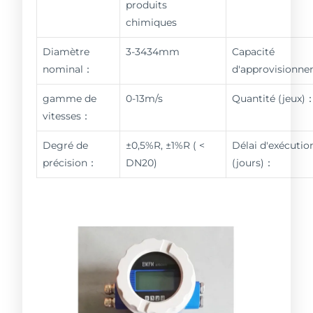
produits
chimiques
Diamètre
3-3434mm
Capacité
nominal：
d'approvisionn
gamme de
0-13m/s
Quantité (jeux)
vitesses：
Degré de
±0,5%R, ±1%R ( <
Délai d'exécutio
précision：
DN20)
(jours)：