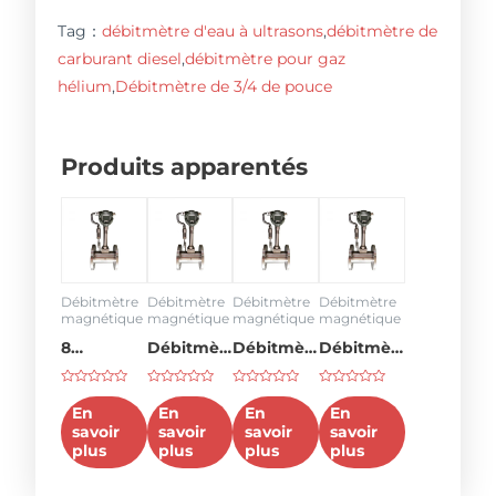
Tag：
débitmètre d'eau à ultrasons
,
débitmètre de
carburant diesel
,
débitmètre pour gaz
hélium
,
Débitmètre de 3/4 de pouce
Produits apparentés
Débitmètre
Débitmètre
Débitmètre
Débitmètre
magnétique
magnétique
magnétique
magnétique
8
Débitmètre
Débitmètre
Débitmètre
débitmètre
d'eau 3
3 pouces
en ligne 2
Rated
Rated
Rated
Rated
pouces
pouces
0
0
0
0
En
En
En
En
out
out
out
out
savoir
savoir
savoir
savoir
of
of
of
of
5
5
5
5
plus
plus
plus
plus