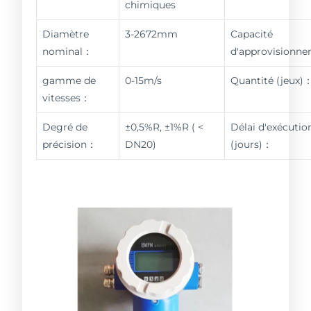
chimiques
Diamètre
3-2672mm
Capacité
nominal：
d'approvisionn
gamme de
0-15m/s
Quantité (jeux)
vitesses：
Degré de
±0,5%R, ±1%R ( <
Délai d'exécutio
précision：
DN20)
(jours)：