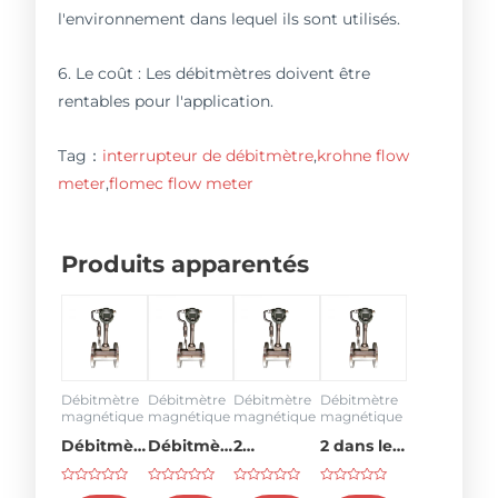
l'environnement dans lequel ils sont utilisés.
6. Le coût : Les débitmètres doivent être
rentables pour l'application.
Tag：
interrupteur de débitmètre
,
krohne flow
meter
,
flomec flow meter
Produits apparentés
Débitmètre
Débitmètre
Débitmètre
Débitmètre
magnétique
magnétique
magnétique
magnétique
Débitmètre
Débitmètre
2
2 dans le
50 gpm
d'eau 3
compteur
débitmètre
Rated
Rated
Rated
Rated