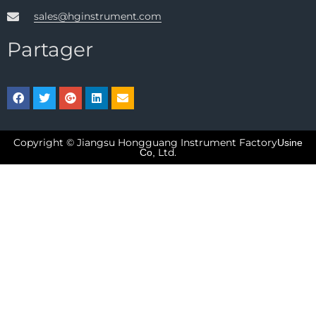
sales@hginstrument.com
Partager
Copyright © Jiangsu Hongguang Instrument Factory
Usine
Ltd.
Co,