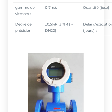
gamme de
0-7m/s
Quantité (jeux)
vitesses：
Degré de
±0,5%R, ±1%R ( <
Délai d'exécutio
précision：
DN20)
(jours)：