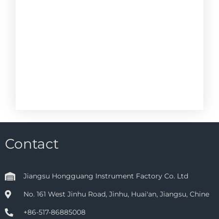
Contact
Jiangsu Hongguang Instrument Factory Co. Ltd
No. 161 West Jinhu Road, Jinhu, Huai'an, Jiangsu, Chine
+86-517-86885008