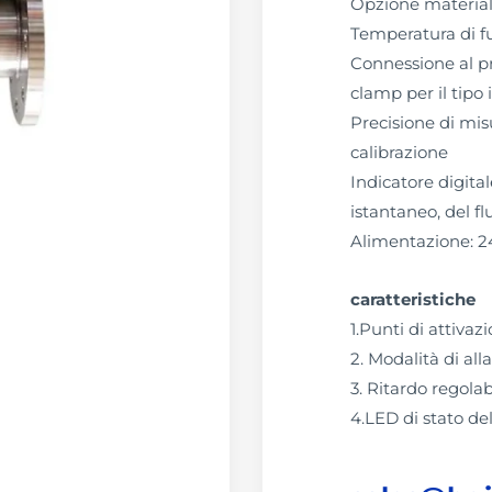
Opzione material
Temperatura di 
Connessione al pr
clamp per il tipo 
Precisione di misu
calibrazione
Indicatore digital
istantaneo, del fl
Alimentazione: 2
caratteristiche
1.Punti di attivaz
2. Modalità di all
3. Ritardo regolab
4.LED di stato del