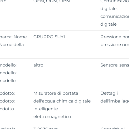
rto
OEM, ODM, OBM
Comunicazio
digitale:
comunicazio
digitale
 marca: Nome
GRUPPO SUYI
Pressione no
 Nome della
pressione no
odello:
altro
Sensore: sen
odello:
modello
odotto:
Misuratore di portata
Dettagli
odotto:
dell'acqua chimica digitale
dell'imballag
odotto
intelligente
elettromagnetico