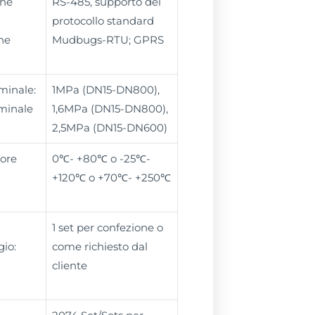
ne
RS-485, supporto del
protocollo standard
ne
Mudbugs-RTU; GPRS
minale:
1MPa (DN15-DN800),
minale
1,6MPa (DN15-DN800),
2,5MPa (DN15-DN600)
sore
0℃- +80℃ o -25℃-
+120℃ o +70℃- +250℃
1 set per confezione o
gio:
come richiesto dal
cliente