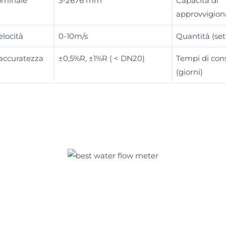
ominale
3-2676 mm
Capacità di
approvvigio
elocità
0-10m/s
Quantità (set
 accuratezza
±0,5%R, ±1%R ( < DN20)
Tempi di co
(giorni)