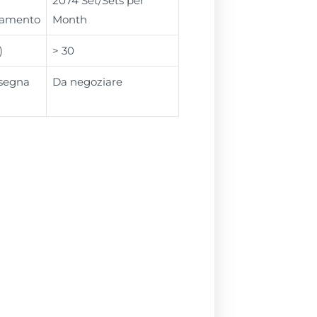
2074 Set/Sets per
namento
Month
)
> 30
nsegna
Da negoziare