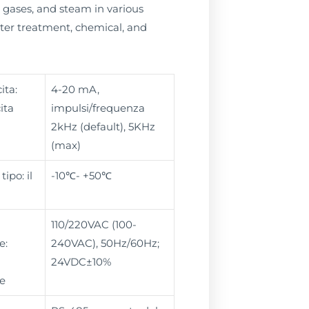
, gases, and steam in various
ater treatment, chemical, and
ita:
4-20 mA,
ita
impulsi/frequenza
2kHz (default), 5KHz
(max)
tipo: il
-10℃- +50℃
110/220VAC (100-
e:
240VAC), 50Hz/60Hz;
24VDC±10%
e