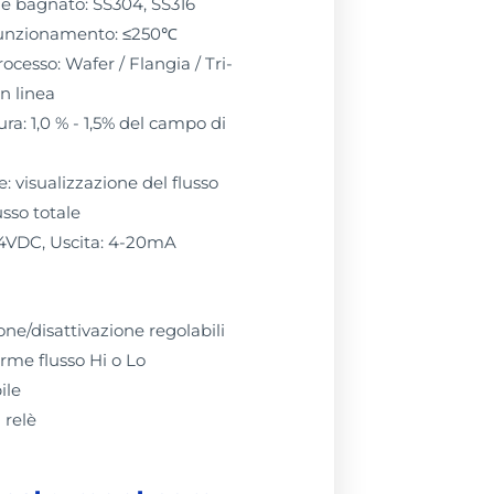
e bagnato: SS304, SS316
funzionamento: ≤250℃
ocesso: Wafer / Flangia / Tri-
in linea
ra: 1,0 % - 1,5% del campo di
e: visualizzazione del flusso
usso totale
4VDC, Uscita: 4-20mA
ione/disattivazione regolabili
arme flusso Hi o Lo
ile
 relè