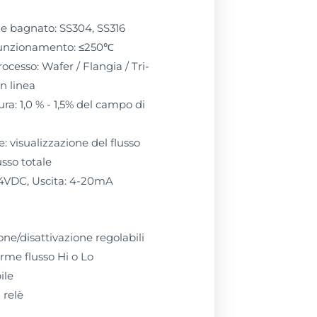
e bagnato: SS304, SS316
funzionamento: ≤250℃
ocesso: Wafer / Flangia / Tri-
in linea
ra: 1,0 % - 1,5% del campo di
e: visualizzazione del flusso
usso totale
4VDC, Uscita: 4-20mA
ione/disattivazione regolabili
arme flusso Hi o Lo
ile
 relè