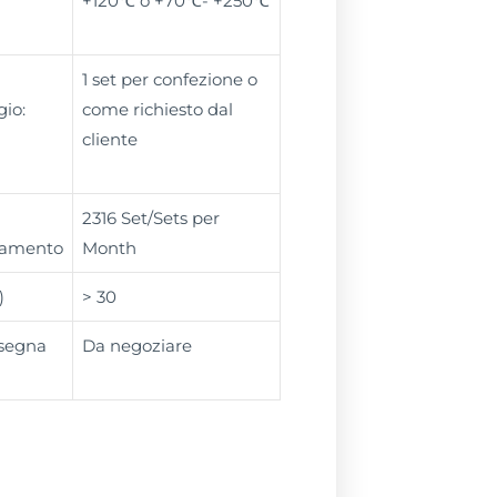
+120℃ o +70℃- +250℃
1 set per confezione o
gio:
come richiesto dal
cliente
2316 Set/Sets per
namento
Month
)
> 30
nsegna
Da negoziare