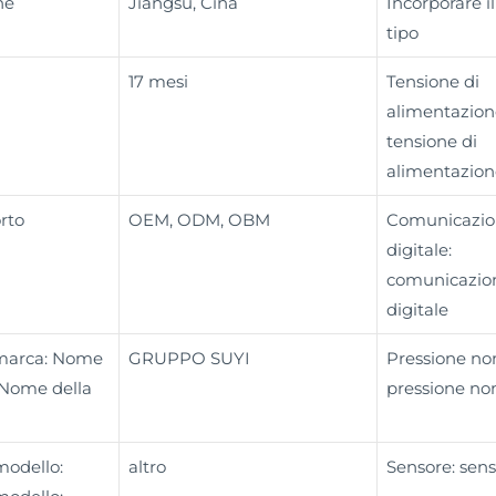
ne
Jiangsu, Cina
Incorporare il 
tipo
17 mesi
Tensione di
alimentazion
tensione di
alimentazion
rto
OEM, ODM, OBM
Comunicazio
digitale:
comunicazio
digitale
 marca: Nome
GRUPPO SUYI
Pressione no
 Nome della
pressione no
odello:
altro
Sensore: sen