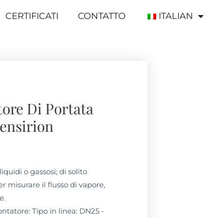
CERTIFICATI
CONTATTO
ITALIAN
ore Di Portata
ensirion
liquidi o gassosi; di solito
er misurare il flusso di vapore,
e.
ntatore: Tipo in linea: DN25 -