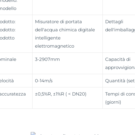
odello:
modello
odotto:
Misuratore di portata
Dettagli
odotto:
dell'acqua chimica digitale
dell'imballag
odotto
intelligente
elettromagnetico
ominale
3-2907mm
Capacità di
approvvigio
elocità
0-14m/s
Quantità (set
 accuratezza
±0,5%R, ±1%R ( < DN20)
Tempi di co
(giorni)