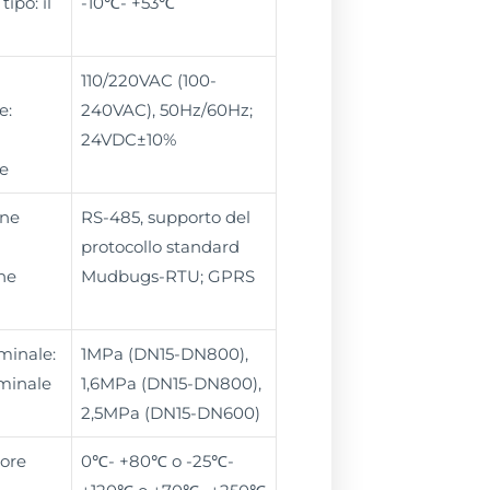
tipo: il
-10℃- +53℃
110/220VAC (100-
e:
240VAC), 50Hz/60Hz;
24VDC±10%
e
ne
RS-485, supporto del
protocollo standard
ne
Mudbugs-RTU; GPRS
minale:
1MPa (DN15-DN800),
minale
1,6MPa (DN15-DN800),
2,5MPa (DN15-DN600)
sore
0℃- +80℃ o -25℃-