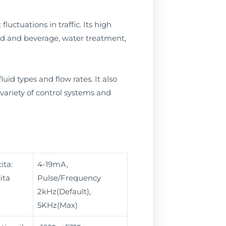
uctuations in traffic. Its high
food and beverage, water treatment,
uid types and flow rates. It also
 variety of control systems and
ita:
4-19mA,
ita
Pulse/Frequency
2kHz(Default),
5KHz(Max)