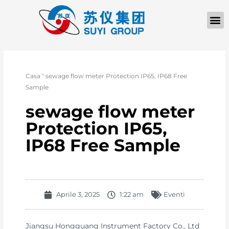
Casa
"
sewage flow meter Protection IP65, IP68 Free
Sample
sewage flow meter
Protection IP65,
IP68 Free Sample
Aprile 3, 2025
1:22 am
Eventi
Jiangsu Hongguang Instrument Factory Co., Ltd