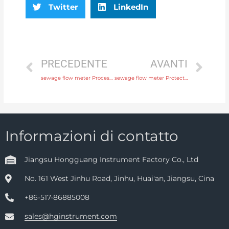
Twitter
LinkedIn
PRECEDENTE
AVANTI
sewage flow meter Process connection flange, thread or tri-clamp with rich production experience
sewage flow meter Protection IP65, IP68 Head Manufacturer
Informazioni di contatto
Jiangsu Hongguang Instrument Factory Co., Ltd
No. 161 West Jinhu Road, Jinhu, Huai'an, Jiangsu, Cina
+86-517-86885008
sales@hginstrument.com