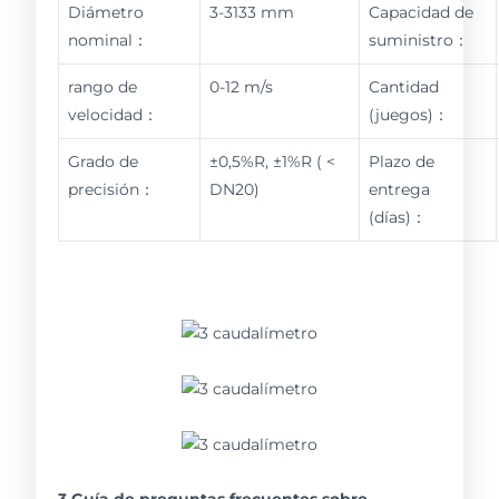
Diámetro
3-3133 mm
Capacidad de
nominal：
suministro：
rango de
0-12 m/s
Cantidad
velocidad：
(juegos)：
Grado de
±0,5%R, ±1%R ( <
Plazo de
precisión：
DN20)
entrega
(días)：
3 Guía de preguntas frecuentes sobre