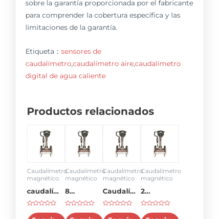
sobre la garantía proporcionada por el fabricante
para comprender la cobertura específica y las
limitaciones de la garantía.
Etiqueta：
sensores de
caudalímetro
,
caudalímetro aire
,
caudalímetro
digital de agua caliente
Productos relacionados
Caudalímetro
Caudalímetro
Caudalímetro
Caudalímetro
magnético
magnético
magnético
magnético
caudalímetro
8
Caudalímetro
2
abb
caudalímetro
de 3
caudalímetro
Rated
Rated
Rated
Rated
pulgadas
de agua
0
0
0
0