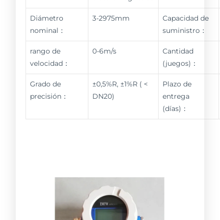
Diámetro
3-2975mm
Capacidad de
nominal：
suministro：
rango de
0-6m/s
Cantidad
velocidad：
(juegos)：
Grado de
±0,5%R, ±1%R ( <
Plazo de
precisión：
DN20)
entrega
(días)：