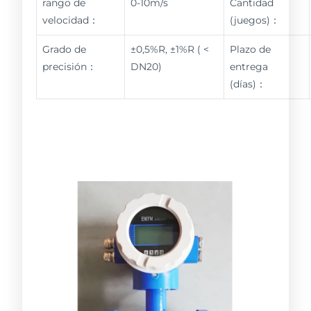
rango de
0-10m/s
Cantidad
velocidad：
(juegos)：
Grado de
±0,5%R, ±1%R ( <
Plazo de
precisión：
DN20)
entrega
(días)：