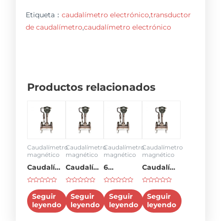
Etiqueta：
caudalímetro electrónico
,
transductor
de caudalímetro
,
caudalímetro electrónico
Productos relacionados
Caudalímetro
Caudalímetro
Caudalímetro
Caudalímetro
magnético
magnético
magnético
magnético
Caudalímetro
Caudalímetro
6
Caudalímetro
de 50
de 8
caudalímetro
de 3
Rated
Rated
Rated
Rated
gpm
pulgadas
pulgadas
0
0
0
0
Seguir
Seguir
Seguir
Seguir
de
de
de
de
leyendo
leyendo
leyendo
leyendo
5
5
5
5