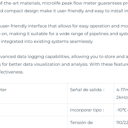
-the-art materials, microlife peak flow meter guarantees pr
 and compact design make it user-friendly and easy to install i
er-friendly interface that allows for easy operation and monito
p-on, making it suitable for a wide range of pipelines and syst
ntegrated into existing systems seamlessly.
nced data logging capabilities, allowing you to store and ana
s for better data visualization and analysis. With these featu
fectiveness.
eter
Señal de salida：
4-17m
2kHz
Incorporar tipo：
-10℃
Tensión de
110/2