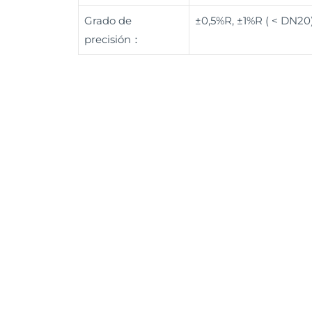
Grado de
±0,5%R, ±1%R ( < DN20
precisión：