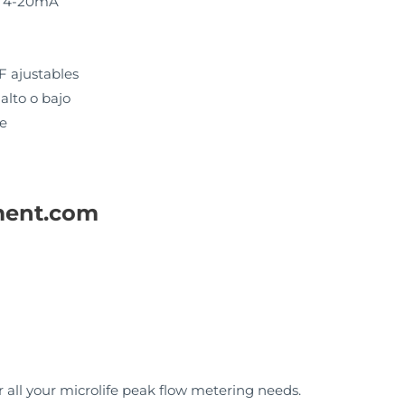
a: 4-20mA
 ajustables
alto o bajo
le
ment.com
r all your microlife peak flow metering needs.