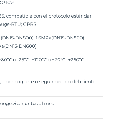
C±10%
5, compatible con el protocolo estándar
ugs-RTU; GPRS
 (DN15-DN800), 1,6MPa(DN15-DN800),
Pa(DN15-DN600)
+80℃ o -25℃- +120℃ o +70℃- +250℃
go por paquete o según pedido del cliente
juegos/conjuntos al mes