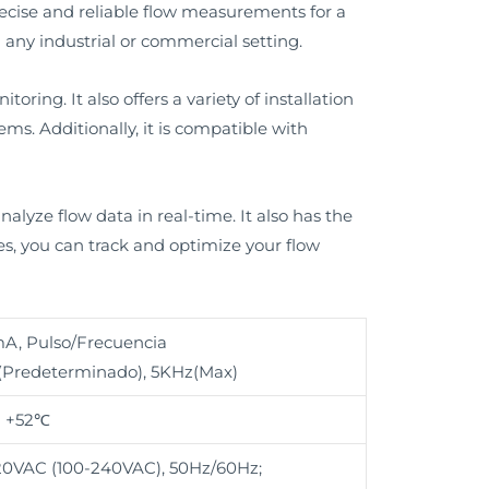
ecise and reliable flow measurements for a
n any industrial or commercial setting.
ring. It also offers a variety of installation
ems. Additionally, it is compatible with
lyze flow data in real-time. It also has the
res, you can track and optimize your flow
A, Pulso/Frecuencia
(Predeterminado), 5KHz(Max)
- +52℃
20VAC (100-240VAC), 50Hz/60Hz;