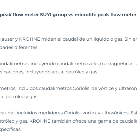
 peak flow meter SUYI group vs microlife peak flow meter
auser y KROHNE miden el caudal de un líquido o gas. Sin emb
dades diferentes.
udalímetros, incluyendo caudalímetros electromagnéticos, ul
icaciones, incluyendo agua, petróleo y gas.
ros, incluidos caudalímetros Coriolis, de vórtice y ultrasó
, petróleo y gas.
al, incluidos medidores Coriolis, vortex y ultrasónicos. E
 petróleo y gas. KROHNE también ofrece una gama de caudalí
pecíficas.