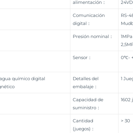
alimentación：
24VD
Comunicación
RS-48
digital：
Mudb
Presión nominal：
1MPa
2,5M
Sensor：
0℃- 
agua químico digital
Detalles del
1 Jue
gnético
embalaje：
Capacidad de
1602 
suministro：
Cantidad
> 30
(juegos)：