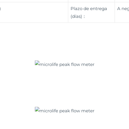
)
Plazo de entrega
A neg
(días)：