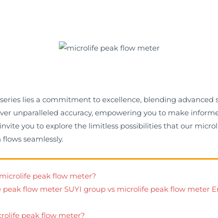
r series lies a commitment to excellence, blending advanced 
eliver unparalleled accuracy, empowering you to make inform
vite you to explore the limitless possibilities that our micr
 flows seamlessly.
 microlife peak flow meter?
e peak flow meter SUYI group vs microlife peak flow meter E
crolife peak flow meter?