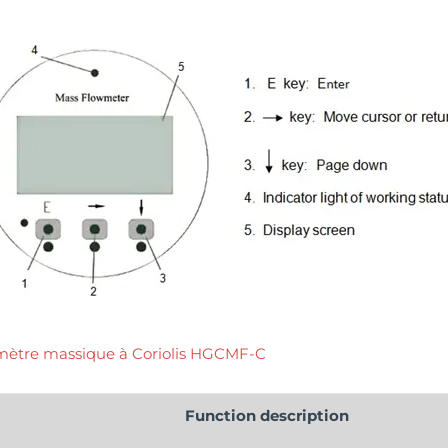
mètre massique à Coriolis HGCMF-C
Function description