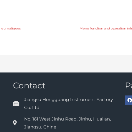
 pneumatiques
Menu function and operation int
Contact
P
Jiangsu Hongguang Instrument Factory
Co. Ltd
No. 161 West Jinhu Road, Jinhu, Huai'an,
Jiangsu, Chine