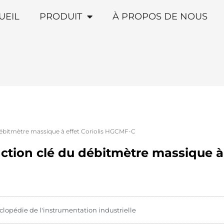
UEIL
PRODUIT
À PROPOS DE NOUS
 débitmètre massique à effet Coriolis HGCMF-C
nction clé du débitmètre massique à 
clopédie de l'instrumentation industrielle