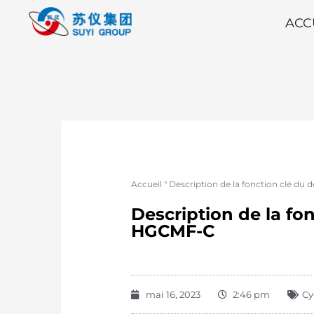
ACC
Accueil
"
Description de la fonction clé du
Description de la fo
HGCMF-C
mai 16, 2023
2:46 pm
Cy