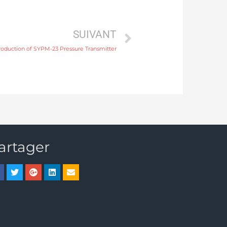
SUIVANT
roduction of SYPM-23 Pressure Transmitter
artager