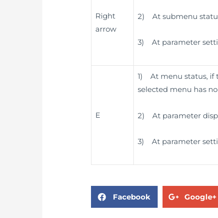
Right
2) At submenu status,
arrow
3) At parameter settin
1) At menu status, if
selected menu has no s
E
2) At parameter displa
3) At parameter settin
Facebook
Google+