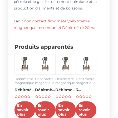
pétrole et le gaz, le traitement chimique et la
production d'aliments et de boissons.
Tag：
non contact flow meter
,
débitmètre
magnétique rosemount
,
4 Débitmètre 20ma
Produits apparentés
Débitmètre
Débitmètre
Débitmètre
Débitmètre
magnétique
magnétique
magnétique
magnétique
Débitmètre
Débitmètre
Débitmètre
3
6 pouces
4 pouces
3 pouces
débitmètre
Rated
Rated
Rated
Rated
0
0
0
0
En
En
En
En
out
out
out
out
savoir
savoir
savoir
savoir
of
of
of
of
5
5
5
5
plus
plus
plus
plus