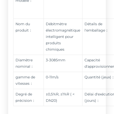
modèle：
Nom du
Débitmètre
Détails de
produit：
électromagnétique
l'emballage：
intelligent pour
produits
chimiques
Diamètre
3-3085mm
Capacité
nominal：
d'approvisionn
gamme de
0-11m/s
Quantité (jeux)
vitesses：
Degré de
±0,5%R, ±1%R ( <
Délai d'exécutio
précision：
DN20)
(jours)：