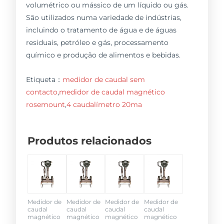
volumétrico ou mássico de um líquido ou gás.
São utilizados numa variedade de indústrias,
incluindo o tratamento de água e de águas
residuais, petróleo e gás, processamento
químico e produção de alimentos e bebidas.
Etiqueta：
medidor de caudal sem
contacto
,
medidor de caudal magnético
rosemount
,
4 caudalímetro 20ma
Produtos relacionados
Medidor de
Medidor de
Medidor de
Medidor de
caudal
caudal
caudal
caudal
magnético
magnético
magnético
magnético