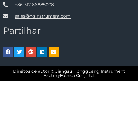
+86-517-86885008
sales@hginstrument.com
Partilhar
Direitos de autor © Jiangsu Hongguang Instrument
Factory
Ltd.
Fábrica Co..,