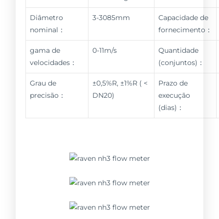
Diâmetro
3-3085mm
Capacidade de
nominal：
fornecimento：
gama de
0-11m/s
Quantidade
velocidades：
(conjuntos)：
Grau de
±0,5%R, ±1%R ( <
Prazo de
precisão：
DN20)
execução
(dias)：