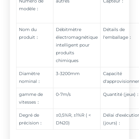
Numéro de
autres
Capteur：
modèle：
Nom du
Débitmètre
Détails de
produit：
électromagnétique
l'emballage：
intelligent pour
produits
chimiques
Diamètre
3-3200mm
Capacité
nominal：
d'approvisionn
gamme de
0-7m/s
Quantité (jeux)
vitesses：
Degré de
±0,5%R, ±1%R ( <
Délai d'exécutio
précision：
DN20)
(jours)：