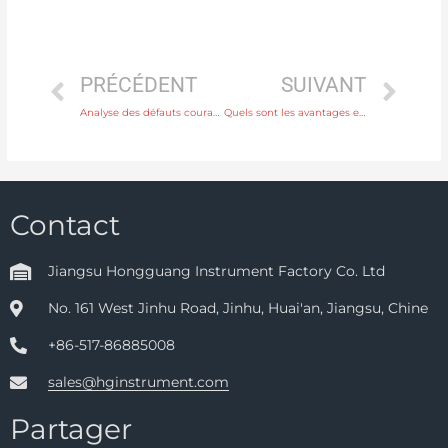
PRÉCÉDENT
SUIVANT
Analyse des défauts courants des débitmètres à ultrasons
Quels sont les avantages et les inconvénients du thermocouple de type N par rapport au thermocouple de type K ?
Contact
Jiangsu Hongguang Instrument Factory Co. Ltd
No. 161 West Jinhu Road, Jinhu, Huai'an, Jiangsu, Chine
+86-517-86885008
sales@hginstrument.com
Partager