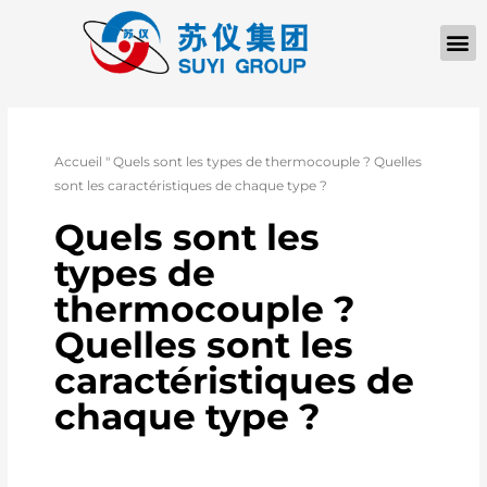
À PROPOS D
Accueil
"
Quels sont les types de thermocouple ? Quelles
sont les caractéristiques de chaque type ?
Quels sont les
types de
thermocouple ?
Quelles sont les
caractéristiques de
chaque type ?