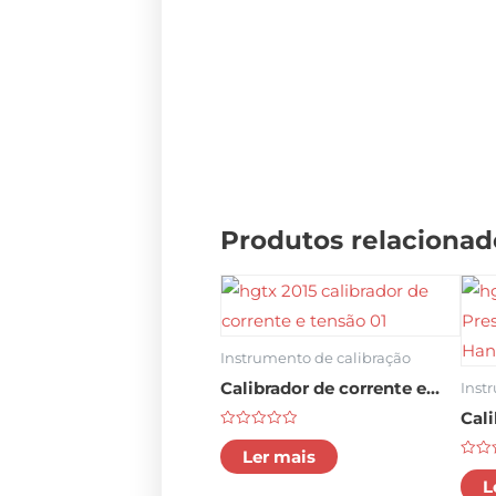
Produtos relacionad
Instrumento de calibração
Calibrador de corrente e
Inst
tensão HGTX-2015
Cal
Classificado
HGH
como
Ler mais
0
Clas
pne
em
como
L
5
0