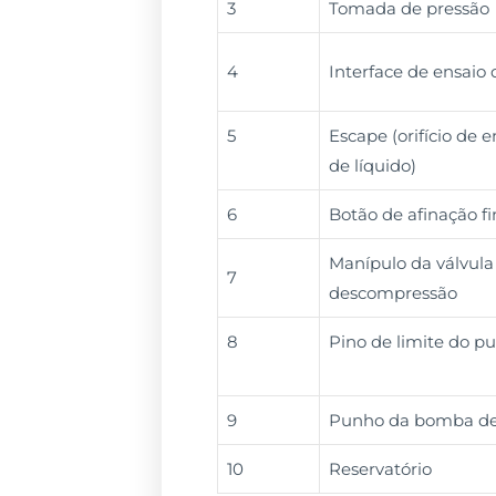
3
Tomada de pressão
4
Interface de ensaio 
5
Escape (orifício de
de líquido)
6
Botão de afinação fi
Manípulo da válvula
7
descompressão
8
Pino de limite do p
9
Punho da bomba de
10
Reservatório