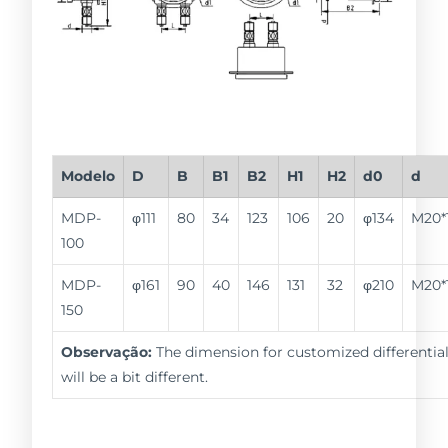
Modelo
D
B
B1
B2
H1
H2
d0
d
MDP-
φ111
80
34
123
106
20
φ134
M20*1
100
MDP-
φ161
90
40
146
131
32
φ210
M20*1
150
Observação:
The dimension for customized differentia
will be a bit different.