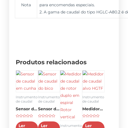
Nota
para encomendas especiais.
2. A gama de caudal do tipo HGLC-A80.2 é de
Produtos relacionados
Instrumento
Instrumento
Instrumento
de caudal
de caudal
de caudal
Sensor de
Sensor de
Medidor
caudal
caudal do
de caudal
Classificado
Classificado
Classificado
em cunha
bico
alvo HGTF
como
como
como
Ler
Ler
Ler
Instrumento
0
0
0