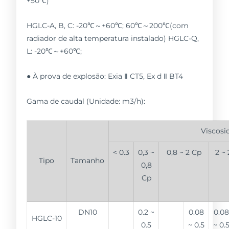
+50℃)
HGLC-A, B, C: -20℃～+60℃; 60℃～200℃(com
radiador de alta temperatura instalado) HGLC-Q,
L: -20℃～+60℃;
● À prova de explosão: Exia Ⅱ CT5, Ex d Ⅱ BT4
Gama de caudal (Unidade: m3/h):
Viscosi
< 0.3
0,3 ~
0,8 ~ 2 Cp
2 ~
Tipo
Tamanho
0,8
Cp
DN10
0.2 ~
0.08
0.0
HGLC-10
0.5
~ 0.5
~ 0.