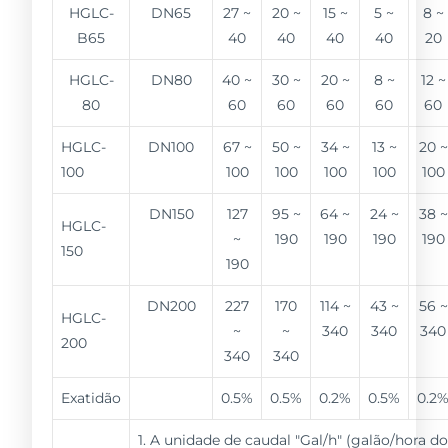
HGLC-
DN65
27 ~
20 ~
15 ~
5 ~
8 ~
B65
40
40
40
40
20
HGLC-
DN80
40 ~
30 ~
20 ~
8 ~
12 ~
80
60
60
60
60
60
HGLC-
DN100
67 ~
50 ~
34 ~
13 ~
20 ~
100
100
100
100
100
100
DN150
127
95 ~
64 ~
24 ~
38 ~
HGLC-
~
190
190
190
190
150
190
DN200
227
170
114 ~
43 ~
56 ~
HGLC-
~
~
340
340
340
200
340
340
Exatidão
0.5%
0.5%
0.2%
0.5%
0.2
1. A unidade de caudal "Gal/h" (galão/hora d