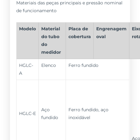
Materiais das peças principais e pressão nominal
de funcionamento
Modelo
Material
Placa de
Engrenagem
Eix
do tubo
cobertura
oval
rot
do
medidor
HGLC-
Elenco
Ferro fundido
A
Aço
Ferro fundido, aço
HGLC-E
fundido
inoxidável
Aç