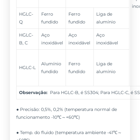
ino
HGLC-
Ferro
Ferro
Liga de
Q
fundido
fundido
alumínio
HGLC-
Aço
Aço
Aço
B, C
inoxidável
inoxidável
inoxidável
Alumínio
Ferro
Liga de
HGLC-L
fundido
fundido
alumínio
Observação:
Para HGLC-B, é SS304; Para HGLC-C, é SS
● Precisão: 0,5%, 0,2% (temperatura normal de
funcionamento -10℃～+60℃)
● Temp. do fluido (temperatura ambiente -41℃～