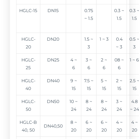
HGLC-15
DN15
0.75
0.3 ~
0.3 
~ 1.5
1.5
1.5
HGLC-
DN20
1.5 ~
1 ~ 3
0.4
0.5 
20
3
~ 3
3
HGLC-
DN25
4 ~
3 ~
2 ~
08 ~
1 ~ 
25
6
6
6
6
HGLC-
DN40
9 ~
7.5 ~
5 ~
2 ~
2.5 
40
15
15
15
15
15
HGLC-
DN50
10 ~
8 ~
8 ~
3 ~
4.8
50
24
24
24
24
~ 24
HGLC-B
8 ~
6 ~
6 ~
4 ~
4 ~
DN40,50
40, 50
20
20
20
20
20