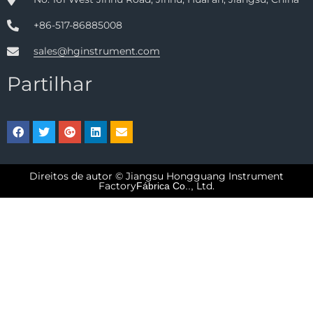
+86-517-86885008
sales@hginstrument.com
Partilhar
Direitos de autor © Jiangsu Hongguang Instrument
Factory
Ltd.
Fábrica Co..,