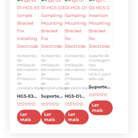
Acessórios
Acessórios
Acessórios
Suporte de
de
de
de
montagem
instalação
instalação
instalação
tipo
para sensor
para sensor
para sensor
inserção
de
de
de
HGS-C para
PH/sensor
PH/sensor
PH/sensor
elétrodo
de
de
de
Suporte
condutividade
condutividade
condutividade
de
HGS-E3
Suporte
HGS-D1
Classificado
montagem
Suporte
de
Suporte
como
Ler
0
Classificado
Classificado
Classificado
de
mais
em
simples
montagem
de
como
como
como
5
Ler
Ler
Ler
0
0
0
inserção
para
de
montagem
mais
mais
mais
em
em
em
5
5
5
HGS-C
instalação
amostragem
de
para
do
HGS-D3
amostragem