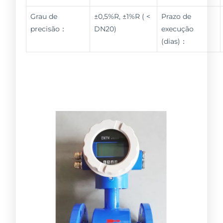
Grau de
±0,5%R, ±1%R ( <
Prazo de
precisão：
DN20)
execução
(dias)：