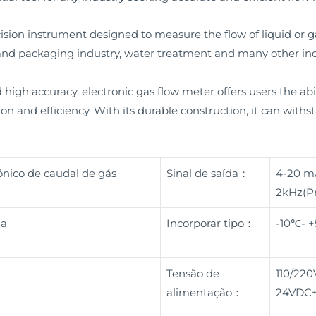
ision instrument designed to measure the flow of liquid or gas
g and packaging industry, water treatment and many other ind
igh accuracy, electronic gas flow meter offers users the abi
sion and efficiency. With its durable construction, it can with
ónico de caudal de gás
Sinal de saída：
4-20 m
2kHz(Pr
na
Incorporar tipo：
-10℃- 
Tensão de
110/220
alimentação：
24VDC