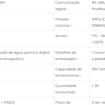
OBM
Comunicação
RS-485,
digital：
Mudbug
Pressão
1MPa (D
nominal：
DN800)
Sensor：
0℃- +8
+250℃
udal de água química digital
Detalhes da
1 conj
letromagnético
embalagem：
o pedid
Capacidade de
1914 Se
fornecimento：
Quantidade
> 30
(conjuntos)：
( < DN20)
Prazo de
A ser n