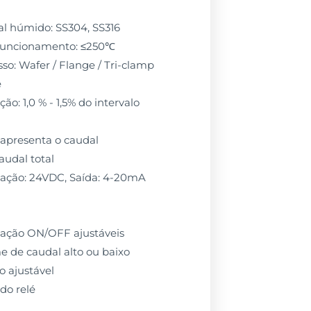
l húmido: SS304, SS316
funcionamento: ≤250℃
so: Wafer / Flange / Tri-clamp
e
ão: 1,0 % - 1,5% do intervalo
: apresenta o caudal
audal total
tação: 24VDC, Saída: 4-20mA
ulação ON/OFF ajustáveis
e de caudal alto ou baixo
o ajustável
do relé