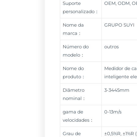
Suporte
OEM, ODM, 
personalizado：
Nome da
GRUPO SUYI
marca：
Número do
outros
modelo：
Nome do
Medidor de ca
produto：
inteligente e
Diâmetro
3-3445mm
nominal：
gama de
0-13m/s
velocidades：
Grau de
±0,5%R, ±1%R 