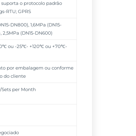
 suporta o protocolo padrão
s-RTU; GPRS
N15-DN800), 1,6MPa (DN15-
, 2,5MPa (DN15-DN600)
0℃ ou -25℃- +120℃ ou +70℃-
unto por embalagem ou conforme
o do cliente
t/Sets per Month
egociado