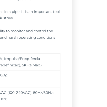
 in a pipe. It is an important tool
ustries.
lity to monitor and control the
stand harsh operating conditions
A, Impulso/Frequência
edefinição), 5KHz(Máx.)
+54℃
VAC (100-240VAC), 50Hz/60Hz;
±10%