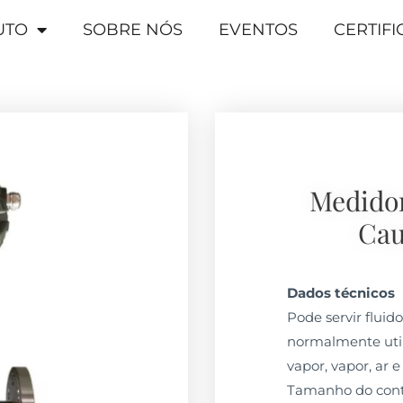
UTO
SOBRE NÓS
EVENTOS
CERTIF
Medidor
Cau
Dados técnicos
Pode servir fluid
normalmente util
vapor, vapor, ar e
Tamanho do conta