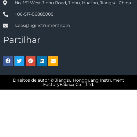
No. 161 West Jinhu Road, Jinhu, Huai'an, Jiangsu, China
+86-517-86885008
sales@hginstrument.com
Partilhar
Direitos de autor © Jiangsu Hongguang Instrument
Factory
Ltd.
Fábrica Co..,