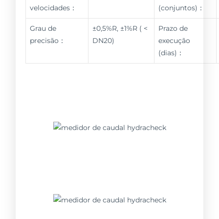
velocidades：
(conjuntos)：
Grau de
±0,5%R, ±1%R ( <
Prazo de
precisão：
DN20)
execução
(dias)：