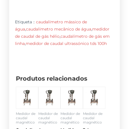
Etiqueta：
caudalímetro mássico de
água
,
caudalímetro mecânico de água
,
medidor
de caudal de gás hélio
,
caudalímetro de gás em
linha
,
medidor de caudal ultrassónico tds 100h
Produtos relacionados
Medidor de
Medidor de
Medidor de
Medidor de
caudal
caudal
caudal
caudal
magnético
magnético
magnético
magnético