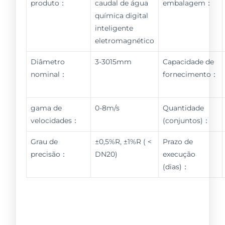
produto：
caudal de água
embalagem：
química digital
inteligente
eletromagnético
Diâmetro
3-3015mm
Capacidade de
nominal：
fornecimento：
gama de
0-8m/s
Quantidade
velocidades：
(conjuntos)：
Grau de
±0,5%R, ±1%R ( <
Prazo de
precisão：
DN20)
execução
(dias)：