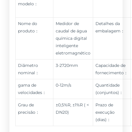
modelo：
Nome do
Medidor de
Detalhes da
produto：
caudal de água
embalagem：
química digital
inteligente
eletromagnético
Diâmetro
3-2720mm
Capacidade de
nominal：
fornecimento：
gama de
0-12m/s
Quantidade
velocidades：
(conjuntos)：
Grau de
±0,5%R, ±1%R ( <
Prazo de
precisão：
DN20)
execução
(dias)：