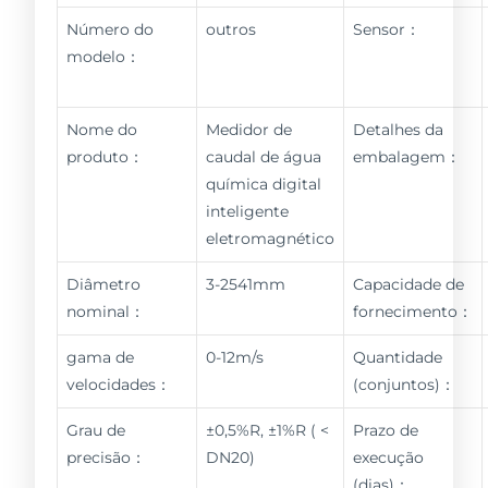
Número do
outros
Sensor：
modelo：
Nome do
Medidor de
Detalhes da
produto：
caudal de água
embalagem：
química digital
inteligente
eletromagnético
Diâmetro
3-2541mm
Capacidade de
nominal：
fornecimento：
gama de
0-12m/s
Quantidade
velocidades：
(conjuntos)：
Grau de
±0,5%R, ±1%R ( <
Prazo de
precisão：
DN20)
execução
(dias)：