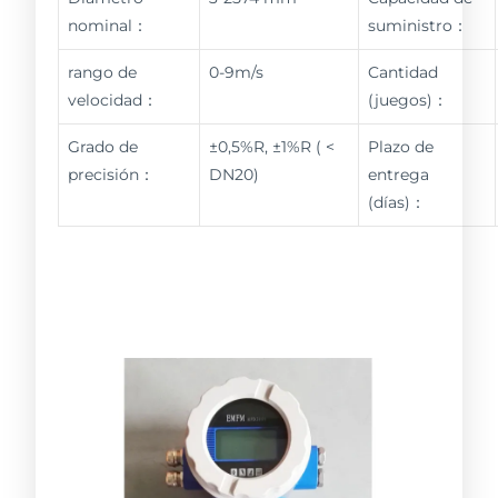
nominal：
suministro：
rango de
0-9m/s
Cantidad
velocidad：
(juegos)：
Grado de
±0,5%R, ±1%R ( <
Plazo de
precisión：
DN20)
entrega
(días)：