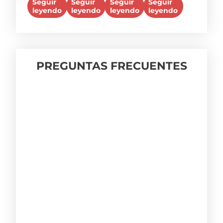
Seguir
Seguir
Seguir
Seguir
de
de
de
de
pulgadas
leyendo
leyendo
leyendo
leyendo
5
5
5
5
PREGUNTAS FRECUENTES