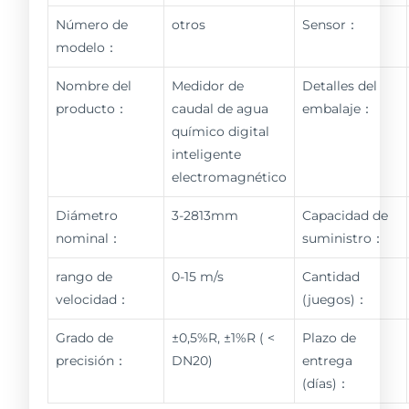
Número de
otros
Sensor：
modelo：
Nombre del
Medidor de
Detalles del
producto：
caudal de agua
embalaje：
químico digital
inteligente
electromagnético
Diámetro
3-2813mm
Capacidad de
nominal：
suministro：
rango de
0-15 m/s
Cantidad
velocidad：
(juegos)：
Grado de
±0,5%R, ±1%R ( <
Plazo de
precisión：
DN20)
entrega
(días)：