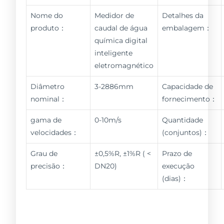
Nome do
Medidor de
Detalhes da
produto：
caudal de água
embalagem：
química digital
inteligente
eletromagnético
Diâmetro
3-2886mm
Capacidade de
nominal：
fornecimento：
gama de
0-10m/s
Quantidade
velocidades：
(conjuntos)：
Grau de
±0,5%R, ±1%R ( <
Prazo de
precisão：
DN20)
execução
(dias)：