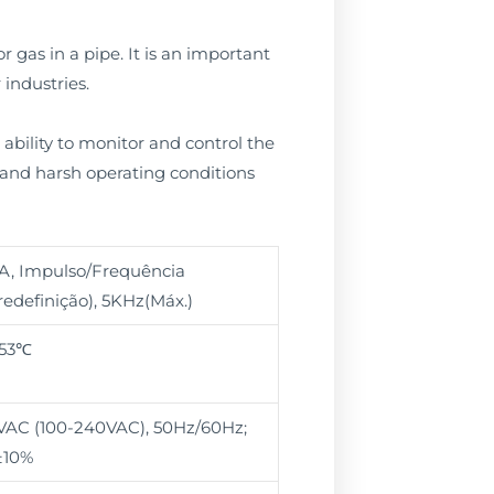
 gas in a pipe. It is an important
industries.
ability to monitor and control the
stand harsh operating conditions
A, Impulso/Frequência
edefinição), 5KHz(Máx.)
+53℃
VAC (100-240VAC), 50Hz/60Hz;
±10%