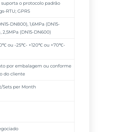
 suporta o protocolo padrão
s-RTU; GPRS
N15-DN800), 1,6MPa (DN15-
, 2,5MPa (DN15-DN600)
0℃ ou -25℃- +120℃ ou +70℃-
unto por embalagem ou conforme
o do cliente
t/Sets per Month
egociado