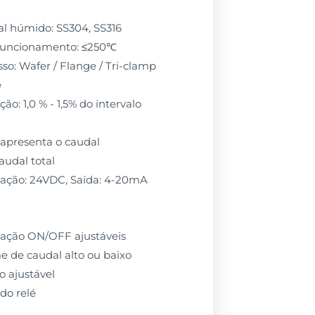
l húmido: SS304, SS316
funcionamento: ≤250℃
so: Wafer / Flange / Tri-clamp
e
ão: 1,0 % - 1,5% do intervalo
: apresenta o caudal
audal total
tação: 24VDC, Saída: 4-20mA
ulação ON/OFF ajustáveis
e de caudal alto ou baixo
o ajustável
do relé