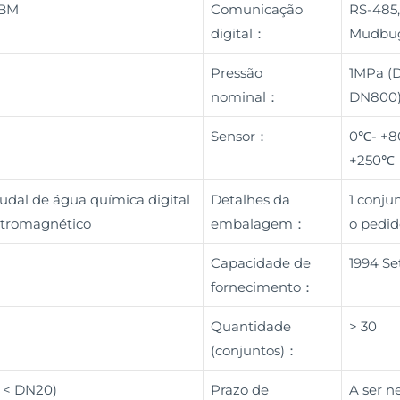
OBM
Comunicação
RS-485,
digital：
Mudbug
Pressão
1MPa (D
nominal：
DN800)
Sensor：
0℃- +8
+250℃
udal de água química digital
Detalhes da
1 conj
letromagnético
embalagem：
o pedid
Capacidade de
1994 Se
fornecimento：
Quantidade
> 30
(conjuntos)：
( < DN20)
Prazo de
A ser n