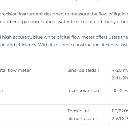
precision instrument designed to measure the flow of liquid or
ter and energy conservation, water treatment and many other 
igh accuracy, blue white digital flow meter offers users the 
sion and efficiency. With its durable construction, it can with
ital flow meter
Sinal de saída：
4-20 m
2kHz(Pr
na
Incorporar tipo：
-10℃- 
Tensão de
110/220
alimentação：
24VDC