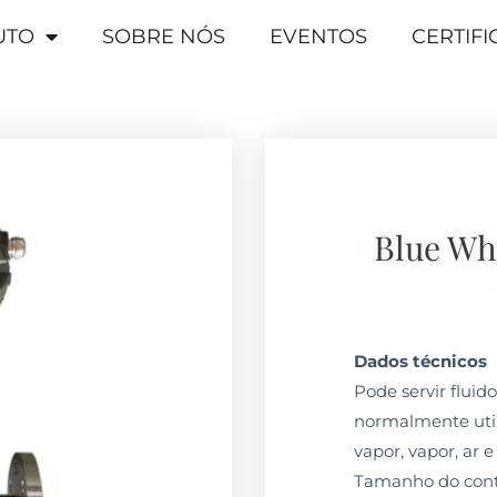
UTO
SOBRE NÓS
EVENTOS
CERTIF
Blue Whi
Dados técnicos
Pode servir fluid
normalmente util
vapor, vapor, ar e
Tamanho do conta