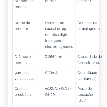
Número do
outros
Sensor：
modelo：
Nome do
Medidor de
Detalhes da
produto：
caudal de água
embalagem：
química digital
inteligente
eletromagnético
Diâmetro
3-2564mm
Capacidade de
nominal：
fornecimento：
gama de
0-10m/s
Quantidade
velocidades：
(conjuntos)：
Grau de
±0,5%R, ±1%R ( <
Prazo de
precisão：
DN20)
execução
(dias)：