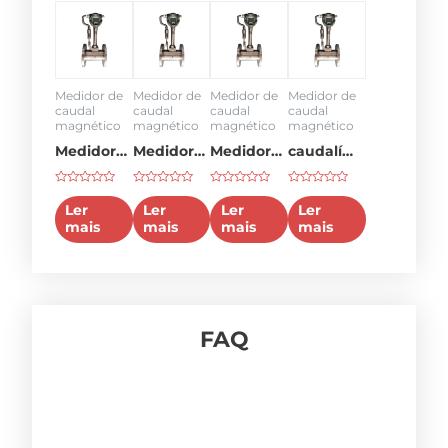
Medidor de
Medidor de
Medidor de
Medidor de
caudal
caudal
caudal
caudal
magnético
magnético
magnético
magnético
Medidor
Medidor
Medidor
caudalímetro
de caudal
de caudal
de caudal
de ar
Classificado
Classificado
Classificado
Classificado
de 50
de 8
de 6
como
como
como
como
Ler
Ler
Ler
Ler
0
0
0
0
gpm
polegadas
polegadas
mais
mais
mais
mais
em
em
em
em
5
5
5
5
preço
FAQ