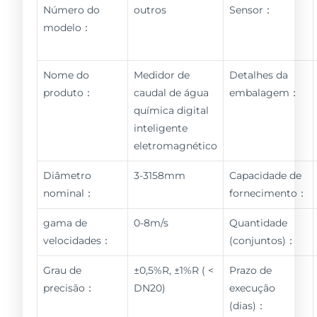
Número do
outros
Sensor：
modelo：
Nome do
Medidor de
Detalhes da
produto：
caudal de água
embalagem：
química digital
inteligente
eletromagnético
Diâmetro
3-3158mm
Capacidade de
nominal：
fornecimento：
gama de
0-8m/s
Quantidade
velocidades：
(conjuntos)：
Grau de
±0,5%R, ±1%R ( <
Prazo de
precisão：
DN20)
execução
(dias)：